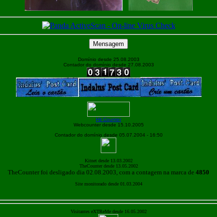
Domínio desde 25.08.2003
Contador do domínio desde 27.08.2003
Hit Counter
Webcounter desde 15.10.2005
Contador do domínio desde 05.07.2004 - 16:50
Kitnet desde 13.03.2002
TheCounter desde 13.05.2002
TheCounter foi desligado dia 02.08.2003, com a contagem na marca de
4850
Site monitorado desde 01.03.2004
Visitantes eXTReMe desde 16.05.2002