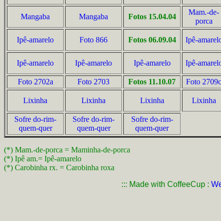
Mam.-de-
Mangaba
Mangaba
Fotos 15.04.04
porca
Ipê-amarelo
Foto 866
Fotos 06.09.04
Ipê-amarel
Ipê-amarelo
Ipê-amarelo
Ipê-amarelo
Ipê-amarel
Foto 2702a
Foto 2703
Fotos 11.10.07
Foto 2709
Lixinha
Lixinha
Lixinha
Lixinha
Sofre do-rim-
Sofre do-rim-
Sofre do-rim-
quem-quer
quem-quer
quem-quer
(*) Mam.-de-porca = Maminha-de-porca
(*) Ipê am.= Ipê-amarelo
(*) Carobinha rx. = Carobinha roxa
::: Made with CoffeeCup :
We